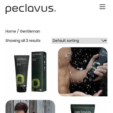
Skip
Men
to
content
Home
/ Gentleman
Showing all 3 results