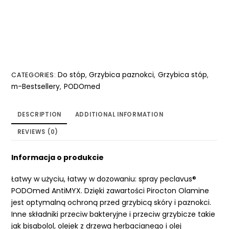
Do stóp
Grzybica paznokci
Grzybica stóp
CATEGORIES:
,
,
,
m-Bestsellery
PODOmed
,
DESCRIPTION
ADDITIONAL INFORMATION
REVIEWS (0)
Informacja o produkcie
Łatwy w użyciu, łatwy w dozowaniu: spray peclavus®
PODOmed AntiMYX. Dzięki zawartości Pirocton Olamine
jest optymalną ochroną przed grzybicą skóry i paznokci.
Inne składniki przeciw bakteryjne i przeciw grzybicze takie
jak bisabolol, olejek z drzewa herbacianego i olej