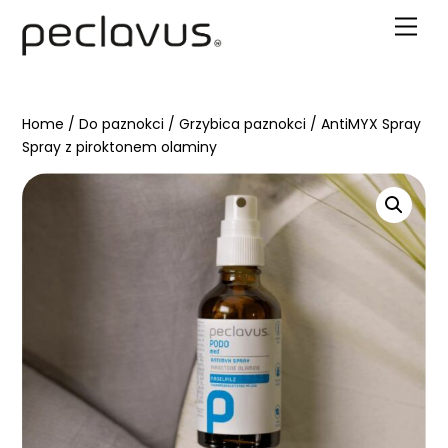
Skip
Men
to
content
Home
/
Do paznokci
/
Grzybica paznokci
/ AntiMYX Spray
Spray z piroktonem olaminy