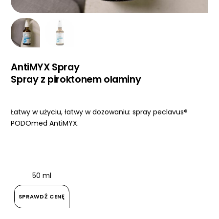
AntiMYX Spray
Spray z piroktonem olaminy
Łatwy w użyciu, łatwy w dozowaniu: spray peclavus®
PODOmed AntiMYX.
50 ml
SPRAWDŹ CENĘ