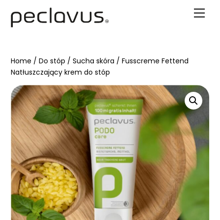
Skip
Men
to
content
Home
/
Do stóp
/
Sucha skóra
/ Fusscreme Fettend
Natłuszczający krem do stóp