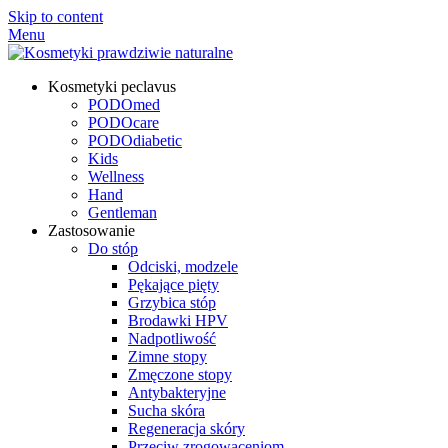
Skip to content
Menu
Kosmetyki peclavus
PODOmed
PODOcare
PODOdiabetic
Kids
Wellness
Hand
Gentleman
Zastosowanie
Do stóp
Odciski, modzele
Pękające pięty
Grzybica stóp
Brodawki HPV
Nadpotliwość
Zimne stopy
Zmęczone stopy
Antybakteryjne
Sucha skóra
Regeneracja skóry
Przeciw zrogowaceniom