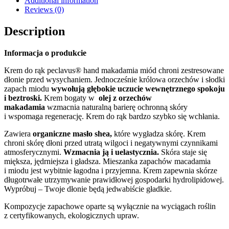
Additional information
Reviews (0)
Description
Informacja o produkcie
Krem do rąk peclavus® hand makadamia miód chroni zestresowane
dłonie przed wysychaniem. Jednocześnie królowa orzechów i słodki
zapach miodu
wywołują głębokie uczucie wewnętrznego spokoju
i beztroski.
Krem bogaty w
olej z orzechów
makadamia
wzmacnia naturalną barierę ochronną skóry
i wspomaga regenerację. Krem do rąk bardzo szybko się wchłania.
Zawiera
organiczne masło shea,
które wygładza skórę. Krem
chroni skórę dłoni przed utratą wilgoci i negatywnymi czynnikami
atmosferycznymi.
Wzmacnia ją i uelastycznia.
Skóra staje się
miększa, jędrniejsza i gładsza. Mieszanka zapachów macadamia
i miodu jest wybitnie łagodna i przyjemna. Krem zapewnia skórze
długotrwałe utrzymywanie prawidłowej gospodarki hydrolipidowej.
Wypróbuj – Twoje dłonie będą jedwabiście gładkie.
Kompozycje zapachowe oparte są wyłącznie na wyciągach roślin
z certyfikowanych, ekologicznych upraw.