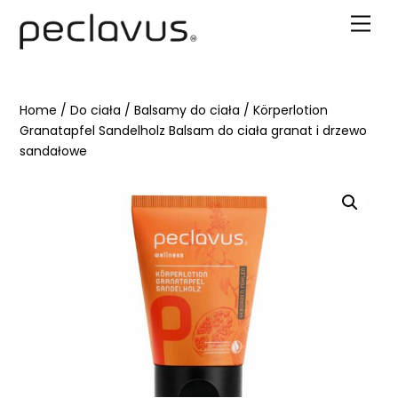
Skip
Men
to
content
Home
/
Do ciała
/
Balsamy do ciała
/ Körperlotion
Granatapfel Sandelholz Balsam do ciała granat i drzewo
sandałowe