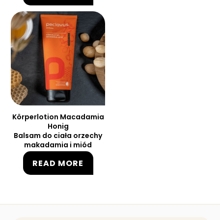
Körperlotion Macadamia
Honig
Balsam do ciała orzechy
makadamia i miód
READ MORE