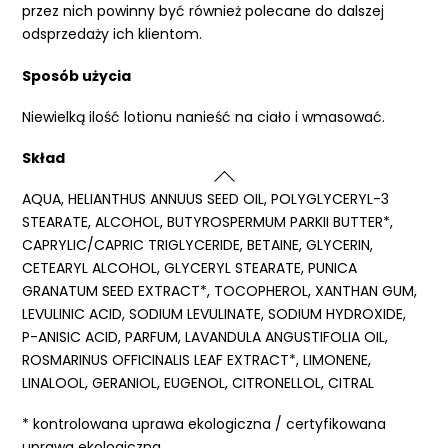
przez nich powinny być również polecane do dalszej
odsprzedaży ich klientom.
Sposób użycia
Niewielką ilość lotionu nanieść na ciało i wmasować.
Skład
AQUA, HELIANTHUS ANNUUS SEED OIL, POLYGLYCERYL-3
STEARATE, ALCOHOL, BUTYROSPERMUM PARKII BUTTER*,
CAPRYLIC/CAPRIC TRIGLYCERIDE, BETAINE, GLYCERIN,
CETEARYL ALCOHOL, GLYCERYL STEARATE, PUNICA
GRANATUM SEED EXTRACT*, TOCOPHEROL, XANTHAN GUM,
LEVULINIC ACID, SODIUM LEVULINATE, SODIUM HYDROXIDE,
P-ANISIC ACID, PARFUM, LAVANDULA ANGUSTIFOLIA OIL,
ROSMARINUS OFFICINALIS LEAF EXTRACT*, LIMONENE,
LINALOOL, GERANIOL, EUGENOL, CITRONELLOL, CITRAL
* kontrolowana uprawa ekologiczna / certyfikowana
uprawa ekologiczna