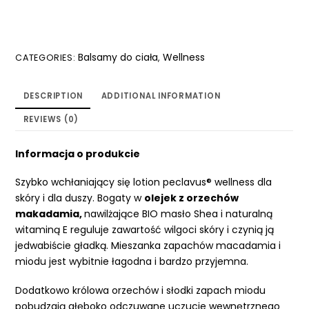
Balsamy do ciała
Wellness
CATEGORIES:
,
DESCRIPTION
ADDITIONAL INFORMATION
REVIEWS (0)
Informacja o produkcie
Szybko wchłaniający się lotion peclavus® wellness dla
skóry i dla duszy. Bogaty w
olejek z orzechów
makadamia,
nawilżające BIO masło Shea i naturalną
witaminą E reguluje zawartość wilgoci skóry i czynią ją
jedwabiście gładką. Mieszanka zapachów macadamia i
miodu jest wybitnie łagodna i bardzo przyjemna.
Dodatkowo królowa orzechów i słodki zapach miodu
pobudzają głęboko odczuwane uczucie wewnętrznego