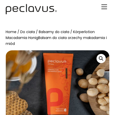
Skip
Men
to
content
Home
/
Do ciała
/
Balsamy do ciała
/ Körperlotion
Macadamia HonigBalsam do ciała orzechy makadamia i
miód