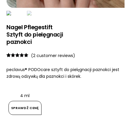
Nagel Pflegestift
Sztyft do pielęgnacji
paznokci
(
2
customer reviews)
Rated
1
5.00
out of 5
peclavus® PODOcare sztyft do pielęgnacji paznokci jest
based on
customer
zdrową odżywką dla paznokci i skórek.
rating
4 ml
SPRAWDŹ CENĘ