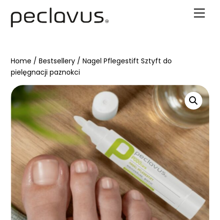
Skip
Men
to
content
Home
/
Bestsellery
/ Nagel Pflegestift Sztyft do
pielęgnacji paznokci