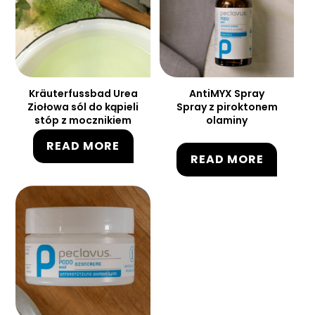
Kräuterfussbad Urea
AntiMYX Spray
Ziołowa sól do kąpieli
Spray z piroktonem
stóp z mocznikiem
olaminy
READ MORE
READ MORE