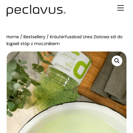
Skip
Men
to
content
Home
/
Bestsellery
/ Kräuterfussbad Urea Ziołowa sól do
kąpieli stóp z mocznikiem