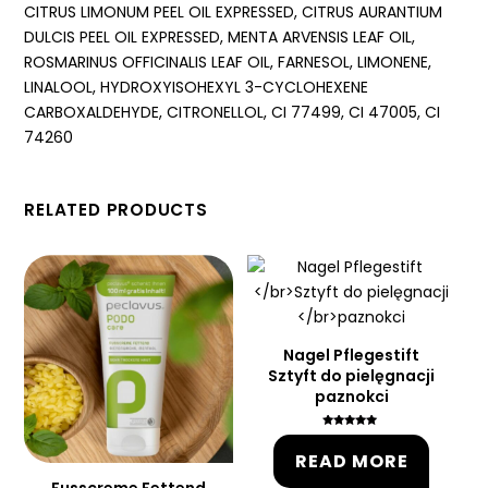
CITRUS LIMONUM PEEL OIL EXPRESSED, CITRUS AURANTIUM
DULCIS PEEL OIL EXPRESSED, MENTA ARVENSIS LEAF OIL,
ROSMARINUS OFFICINALIS LEAF OIL, FARNESOL, LIMONENE,
LINALOOL, HYDROXYISOHEXYL 3-CYCLOHEXENE
CARBOXALDEHYDE, CITRONELLOL, CI 77499, CI 47005, CI
74260
RELATED PRODUCTS
Nagel Pflegestift
Sztyft do pielęgnacji
paznokci
Rated
5.00
READ MORE
out of 5